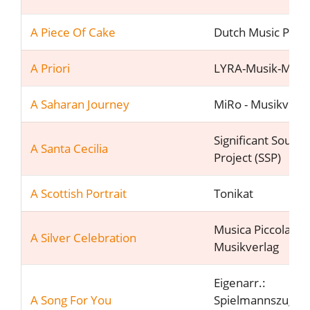
A Piece Of Cake
Dutch Music Part
A Priori
LYRA-Musik-Müns
A Saharan Journey
MiRo - Musikverl
Significant Sound
A Santa Cecilia
Project (SSP)
A Scottish Portrait
Tonikat
Musica Piccola
A Silver Celebration
Musikverlag
Eigenarr.:
A Song For You
Spielmannszug