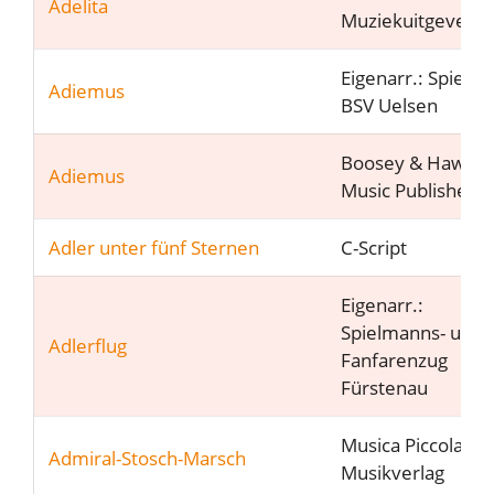
Adelita
Muziekuitgeveij
Eigenarr.: Spielle
Adiemus
BSV Uelsen
Boosey & Hawke
Adiemus
Music Publishers 
Adler unter fünf Sternen
C-Script
Eigenarr.:
Spielmanns- und
Adlerflug
Fanfarenzug
Fürstenau
Musica Piccola
Admiral-Stosch-Marsch
Musikverlag