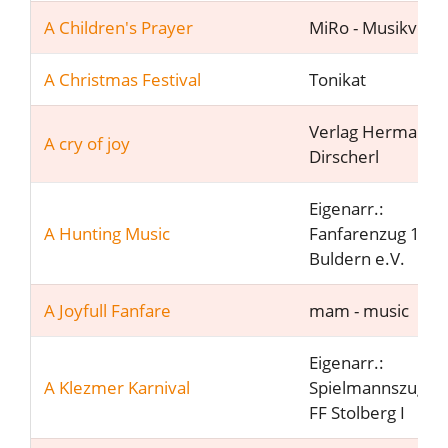
A Children's Prayer
MiRo - Musikverl
A Christmas Festival
Tonikat
Verlag Hermann
A cry of joy
Dirscherl
Eigenarr.:
A Hunting Music
Fanfarenzug 197
Buldern e.V.
A Joyfull Fanfare
mam - music
Eigenarr.:
A Klezmer Karnival
Spielmannszug d
FF Stolberg I