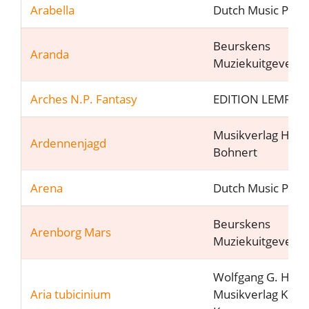
Arabella
Dutch Music Part
Beurskens
Aranda
Muziekuitgeveij
Arches N.P. Fantasy
EDITION LEMPFE
Musikverlag Hein
Ardennenjagd
Bohnert
Arena
Dutch Music Part
Beurskens
Arenborg Mars
Muziekuitgeveij
Wolfgang G. Haas 
Aria tubicinium
Musikverlag Köln 