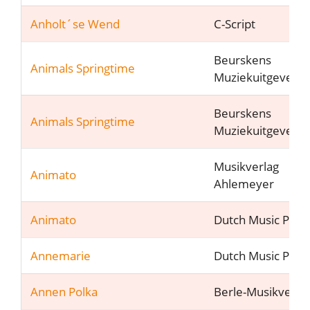
Anholt´se Wend
C-Script
Beurskens
Animals Springtime
Muziekuitgeveij
Beurskens
Animals Springtime
Muziekuitgeveij
Musikverlag
Animato
Ahlemeyer
Animato
Dutch Music Part
Annemarie
Dutch Music Part
Annen Polka
Berle-Musikverla