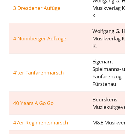
Wolfgang G. Haas 
3 Dresdener Aufüge
Musikverlag Köln 
K.
Wolfgang G. Haas 
4 Nonnberger Aufzüge
Musikverlag Köln 
K.
Eigenarr.:
Spielmanns- und
4'ter Fanfarenmarsch
Fanfarenzug
Fürstenau
Beurskens
40 Years A Go Go
Muziekuitgeveij
47er Regimentsmarsch
M&E Musikverlag