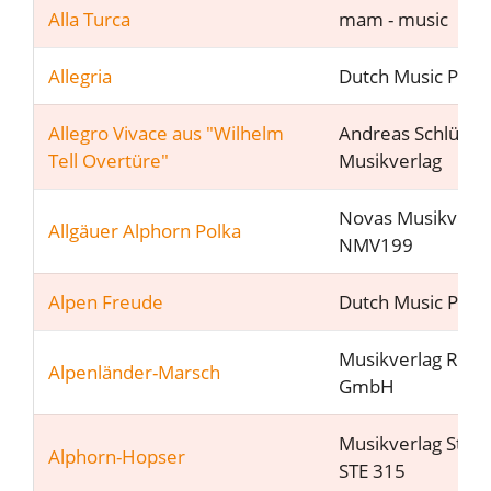
Alla Turca
mam - music
Allegria
Dutch Music Part
Allegro Vivace aus "Wilhelm
Andreas Schlüter
Tell Overtüre"
Musikverlag
Novas Musikverla
Allgäuer Alphorn Polka
NMV199
Alpen Freude
Dutch Music Part
Musikverlag RUN
Alpenländer-Marsch
GmbH
Musikverlag Stee
Alphorn-Hopser
STE 315