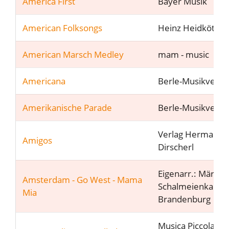
America First
Bayer Musik
American Folksongs
Heinz Heidkötter
American Marsch Medley
mam - music
Americana
Berle-Musikverla
Amerikanische Parade
Berle-Musikverla
Verlag Hermann
Amigos
Dirscherl
Eigenarr.: Märkis
Amsterdam - Go West - Mama
Schalmeienkapell
Mia
Brandenburg
Musica Piccola