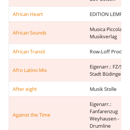
African Heart
EDITION LEMPFE
Musica Piccola
African Sounds
Musikverlag
African Transit
Row-Loff Product
Eigenarr.: FZ/SZ d
Afro Latino Mix
Stadt Büdingen e.
After eight
Musik Stolle
Eigenarr.:
Fanfarenzug
Against the Time
Weyhausen -
Drumline