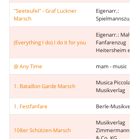
"Seeteufel" - Graf Luckner
Eigenarr.:
Marsch
Spielmannszug O
Eigenarr.: Maltes
(Everything I do) I do it for you
Fanfarenzug
Heitersheim e.V.
@ Any Time
mam - music
Musica Piccola
1. Bataillon Garde Marsch
Musikverlag
1. Festfanfare
Berle-Musikverla
Musikverlag
108er Schützen-Marsch
Zimmermann G
& Co. KG