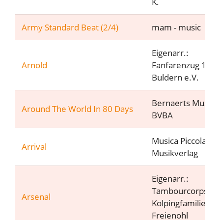
K.
Army Standard Beat (2/4)
mam - music
Eigenarr.:
Arnold
Fanfarenzug 197
Buldern e.V.
Bernaerts Music
Around The World In 80 Days
BVBA
Musica Piccola
Arrival
Musikverlag
Eigenarr.:
Tambourcorps
Arsenal
Kolpingfamilie
Freienohl