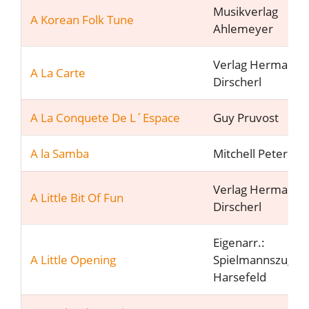
Musikverlag
A Korean Folk Tune
Ahlemeyer
Verlag Hermann
A La Carte
Dirscherl
A La Conquete De L´Espace
Guy Pruvost
A la Samba
Mitchell Peters
Verlag Hermann
A Little Bit Of Fun
Dirscherl
Eigenarr.:
A Little Opening
Spielmannszug
Harsefeld