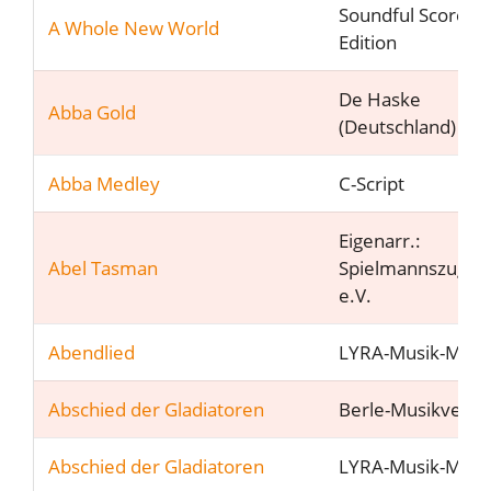
Soundful Scores
A Whole New World
Edition
De Haske
Abba Gold
(Deutschland) G
Abba Medley
C-Script
Eigenarr.:
Abel Tasman
Spielmannszug M
e.V.
Abendlied
LYRA-Musik-Müns
Abschied der Gladiatoren
Berle-Musikverla
Abschied der Gladiatoren
LYRA-Musik-Müns