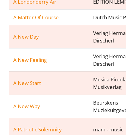
A Londonderry Air
EDITION LEMPFE
A Matter Of Course
Dutch Music Part
Verlag Hermann
A New Day
Dirscherl
Verlag Hermann
A New Feeling
Dirscherl
Musica Piccola
A New Start
Musikverlag
Beurskens
A New Way
Muziekuitgeveij
A Patriotic Solemnity
mam - music