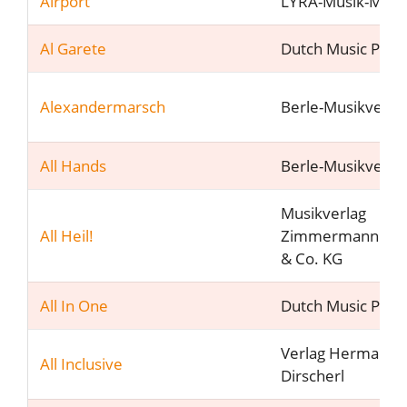
Airport
LYRA-Musik-Müns
Al Garete
Dutch Music Part
Alexandermarsch
Berle-Musikverla
All Hands
Berle-Musikverla
Musikverlag
All Heil!
Zimmermann G
& Co. KG
All In One
Dutch Music Part
Verlag Hermann
All Inclusive
Dirscherl