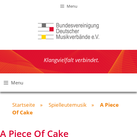
Zum
Menu
Inhalt
springen
Klangvielfalt verbindet.
Menu
Startseite
»
Spielleutemusik
»
A Piece
Of Cake
A Piece Of Cake