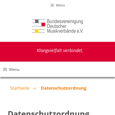
Zum
Menu
Inhalt
springen
Klangvielfalt verbindet.
Menu
Startseite
»
Datenschutzordnung
Datenschutzordnung