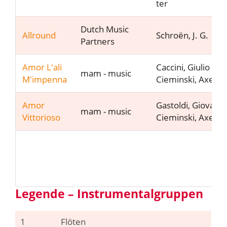
ter
Dutch Music
Allround
Schroën, J. G.
Partners
Amor L'ali
Caccini, Giulio
mam - music
M'impenna
Cieminski, Axel v
Amor
Gastoldi, Giovanni
mam - music
Vittorioso
Cieminski, Axel v
«
Legende – Instrumentalgruppen
1
Flöten