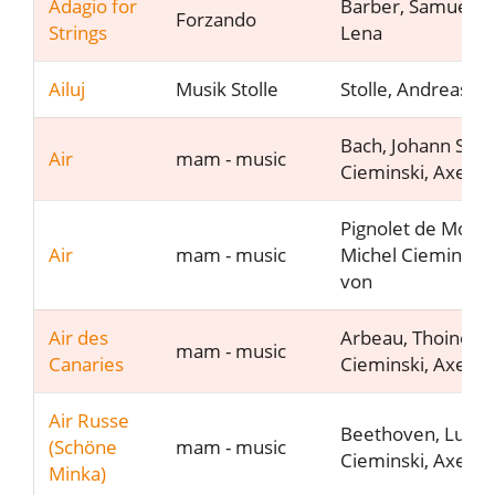
Adagio for
Barber, Samuel Ne
Forzando
Strings
Lena
Ailuj
Musik Stolle
Stolle, Andreas
Bach, Johann Seba
Air
mam - music
Cieminski, Axel v
Pignolet de Montec
Air
mam - music
Michel Cieminski,
von
Air des
Arbeau, Thoinot
mam - music
Canaries
Cieminski, Axel v
Air Russe
Beethoven, Ludwi
(Schöne
mam - music
Cieminski, Axel v
Minka)