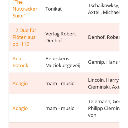
"The
Tschaikowksy, Pet
Nutcracker
Tonikat
Axtell, Michael
Suite"
12 Duo für
Verlag Robert
Flöten aus
Denhof, Robert
Denhof
op. 119
Ada
Beurskens
Gennip, Hans van
Batoek
Muziekuitgeveij
Lincoln, Harry J.
Adagio
mam - music
Cieminski, Axel v
Telemann, Georg
Adagio
mam - music
Philipp Cieminski,
von