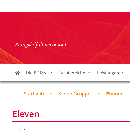
Zum
Inhalt
springen
Klangvielfalt verbindet.
Die BDMV
Fachbereiche
Leistungen
Startseite
»
Kleine Gruppen
»
Eleven
Eleven