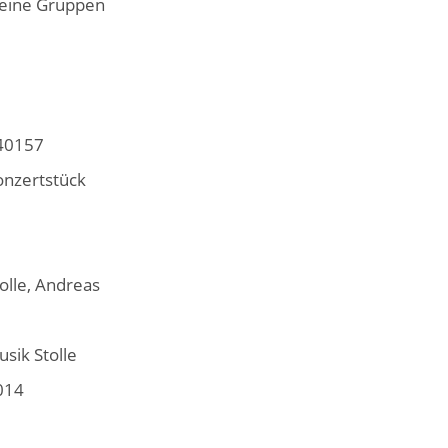
leine Gruppen
40157
onzertstück
olle, Andreas
sik Stolle
014