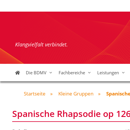
Zum
Inhalt
springen
Klangvielfalt verbindet.
Die BDMV
Fachbereiche
Leistungen
Startseite
»
Kleine Gruppen
»
Spanische
Spanische Rhapsodie op 126