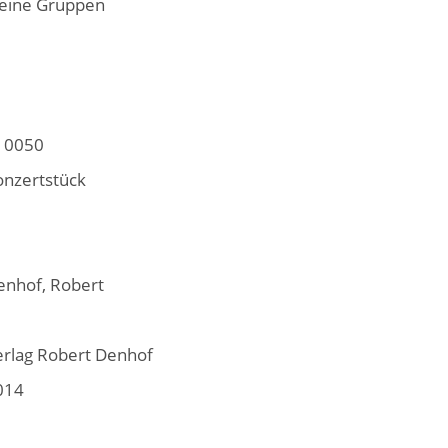
leine Gruppen
10050
onzertstück
enhof, Robert
erlag Robert Denhof
014