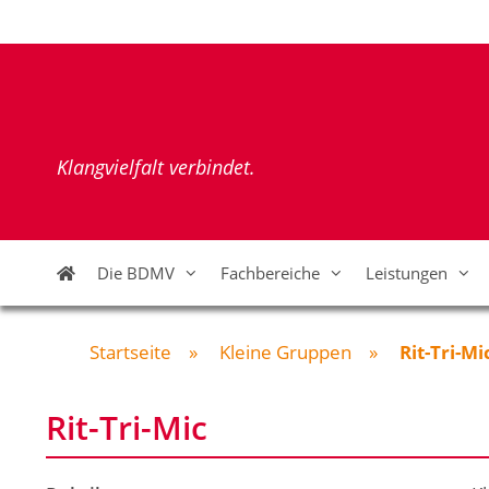
Zum
Inhalt
springen
Klangvielfalt verbindet.
Die BDMV
Fachbereiche
Leistungen
Startseite
»
Kleine Gruppen
»
Rit-Tri-Mi
Rit-Tri-Mic