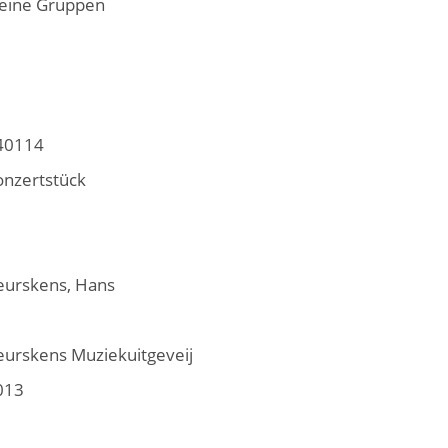
leine Gruppen
40114
onzertstück
eurskens, Hans
eurskens Muziekuitgeveij
013