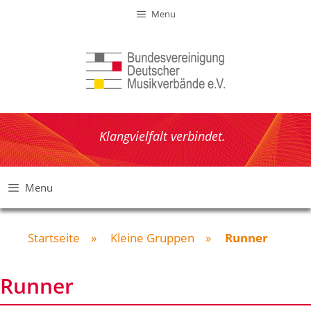
Zum
Menu
Inhalt
springen
Klangvielfalt verbindet.
Menu
Startseite
»
Kleine Gruppen
»
Runner
Runner