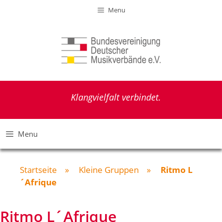
Zum
Menu
Inhalt
springen
Klangvielfalt verbindet.
Menu
Startseite
»
Kleine Gruppen
»
Ritmo L
´Afrique
Ritmo L´Afrique