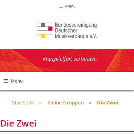
Zum
Menu
Inhalt
springen
Klangvielfalt verbindet.
Menu
Startseite
»
Kleine Gruppen
»
Die Zwei
Die Zwei