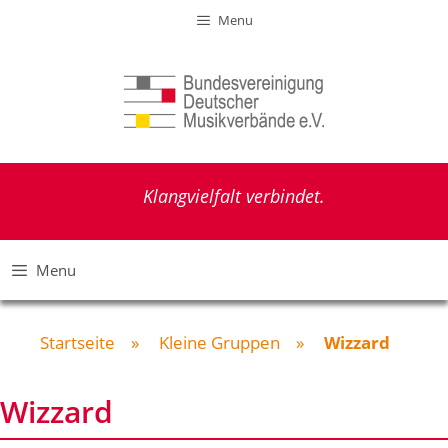
Zum
Menu
Inhalt
springen
Klangvielfalt verbindet.
Menu
Startseite
»
Kleine Gruppen
»
Wizzard
Wizzard