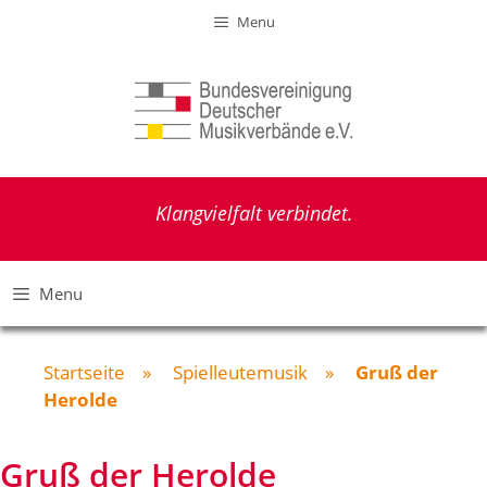
Zum
Menu
Inhalt
springen
Klangvielfalt verbindet.
Menu
Startseite
»
Spielleutemusik
»
Gruß der
Herolde
Gruß der Herolde