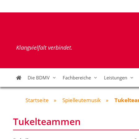
Zum
Inhalt
springen
Klangvielfalt verbindet.
Die BDMV
Fachbereiche
Leistungen
Startseite
»
Spielleutemusik
»
Tukelte
Tukelteammen