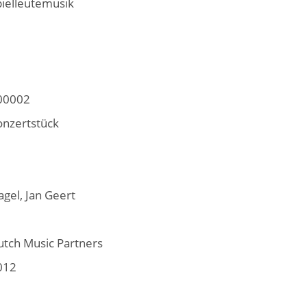
pielleutemusik
00002
onzertstück
gel, Jan Geert
utch Music Partners
012