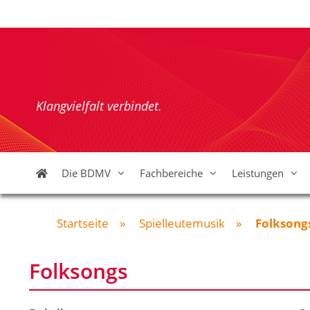
Zum
Inhalt
springen
Klangvielfalt verbindet.
Die BDMV
Fachbereiche
Leistungen
Startseite
»
Spielleutemusik
»
Folksong
Folksongs