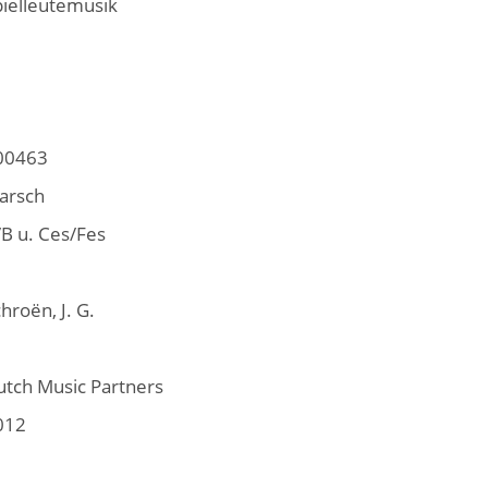
pielleutemusik
00463
arsch
/B u. Ces/Fes
hroën, J. G.
utch Music Partners
012