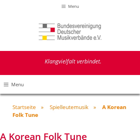
Zum
Menu
Inhalt
springen
Klangvielfalt verbindet.
Menu
Startseite
»
Spielleutemusik
»
A Korean
Folk Tune
A Korean Folk Tune