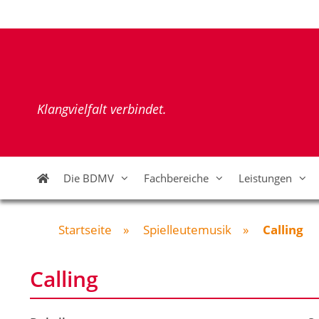
Zum
Inhalt
springen
Klangvielfalt verbindet.
Die BDMV
Fachbereiche
Leistungen
Startseite
»
Spielleutemusik
»
Calling
Calling