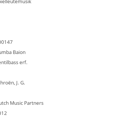
pielleutemusik
00147
umba Baion
ntilbass erf.
hroën, J. G.
utch Music Partners
012