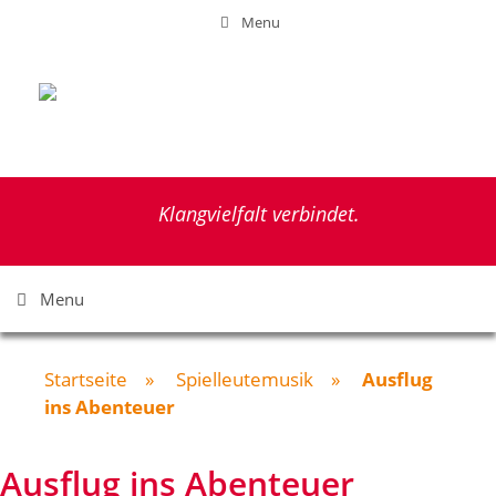
Zum
Menu
Inhalt
springen
Klangvielfalt verbindet.
Menu
Startseite
»
Spielleutemusik
»
Ausflug
ins Abenteuer
Ausflug ins Abenteuer