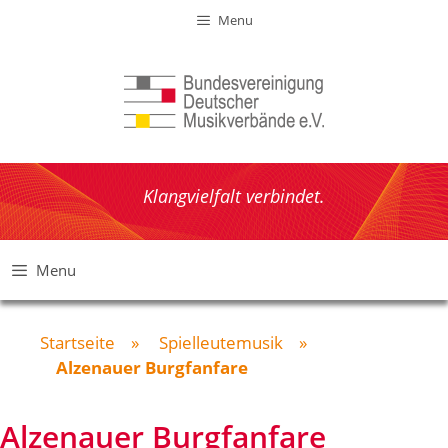
Zum
Menu
Inhalt
springen
Klangvielfalt verbindet.
Menu
Startseite
»
Spielleutemusik
»
Alzenauer Burgfanfare
Alzenauer Burgfanfare