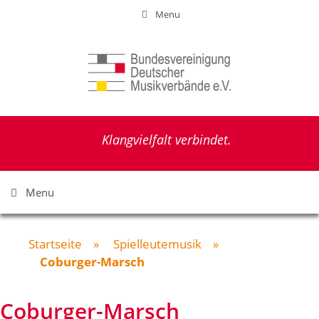
Zum
Menu
Inhalt
springen
Klangvielfalt verbindet.
Menu
Startseite
»
Spielleutemusik
»
Coburger-Marsch
Coburger-Marsch