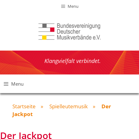
Zum
Menu
Inhalt
springen
Klangvielfalt verbindet.
Menu
Startseite
»
Spielleutemusik
»
Der
Jackpot
Der Jackpot