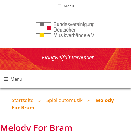
Zum
Menu
Inhalt
springen
Klangvielfalt verbindet.
Menu
Startseite
»
Spielleutemusik
»
Melody
For Bram
Melody For Bram