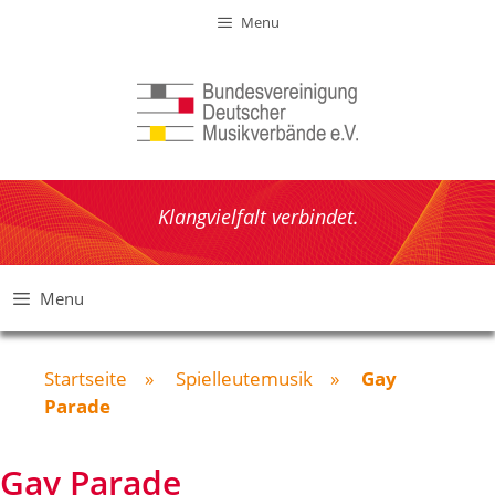
Zum
Menu
Inhalt
springen
Klangvielfalt verbindet.
Menu
Startseite
»
Spielleutemusik
»
Gay
Parade
Gay Parade