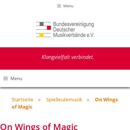
Zum
Menu
Inhalt
springen
Klangvielfalt verbindet.
Menu
Startseite
»
Spielleutemusik
»
On Wings
of Magic
On Wings of Magic