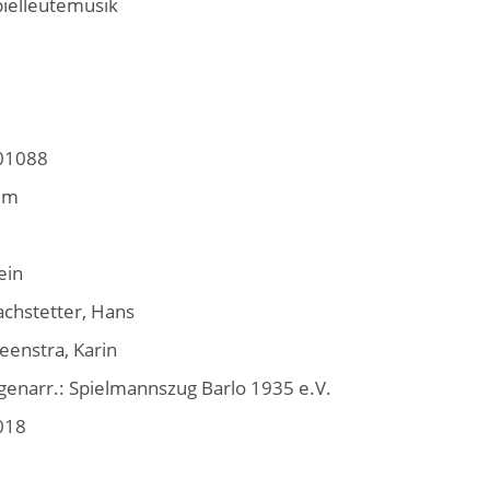
pielleutemusik
01088
ilm
ein
achstetter, Hans
eenstra, Karin
genarr.: Spielmannszug Barlo 1935 e.V.
018