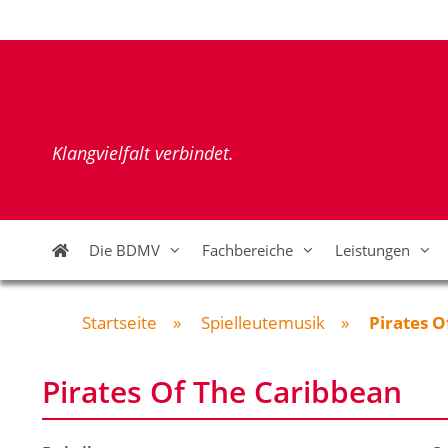
Zum
Inhalt
springen
Klangvielfalt verbindet.
Die BDMV
Fachbereiche
Leistungen
Startseite
»
Spielleutemusik
»
Pirates O
Pirates Of The Caribbean