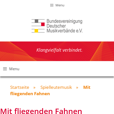
Zum
Menu
Inhalt
springen
Klangvielfalt verbindet.
Menu
Startseite
»
Spielleutemusik
»
Mit
fliegenden Fahnen
Mit fliegenden Fahnen