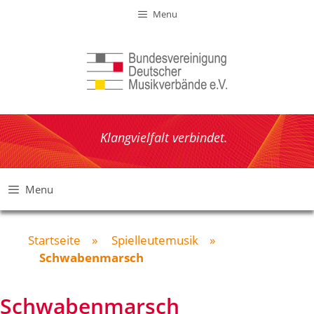
Zum
Menu
Inhalt
springen
Klangvielfalt verbindet.
Menu
Startseite
»
Spielleutemusik
»
Schwabenmarsch
Schwabenmarsch