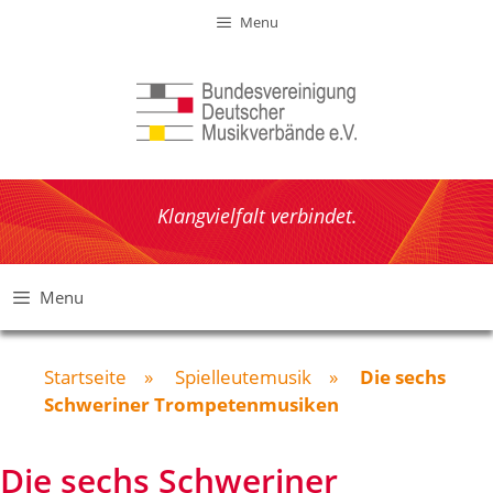
Zum
Menu
Inhalt
springen
Klangvielfalt verbindet.
Menu
Startseite
»
Spielleutemusik
»
Die sechs
Schweriner Trompetenmusiken
Die sechs Schweriner