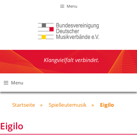
Zum
Menu
Inhalt
springen
Klangvielfalt verbindet.
Menu
Startseite
»
Spielleutemusik
»
Eigilo
Eigilo