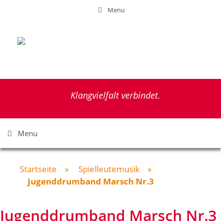
Zum
Menu
Inhalt
springen
Klangvielfalt verbindet.
Menu
Startseite
»
Spielleutemusik
»
Jugenddrumband Marsch Nr.3
Jugenddrumband Marsch Nr.3