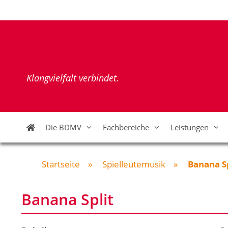
Zum
Inhalt
springen
Klangvielfalt verbindet.
Die BDMV
Fachbereiche
Leistungen
Startseite
»
Spielleutemusik
»
Banana Sp
Banana Split