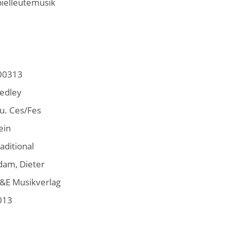
pielleutemusik
00313
edley
u. Ces/Fes
ein
aditional
dam, Dieter
&E Musikverlag
013