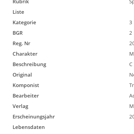
Rubrik
S
Liste
Kategorie
3
BGR
2
Reg. Nr
2
Charakter
M
Beschreibung
C 
Original
N
Komponist
Tr
Bearbeiter
A
Verlag
M
Erscheinungsjahr
2
Lebensdaten