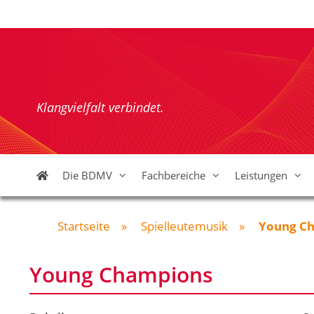
Zum
Inhalt
springen
Klangvielfalt verbindet.
Die BDMV
Fachbereiche
Leistungen
Startseite
»
Spielleutemusik
»
Young C
Young Champions