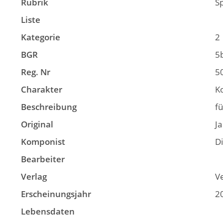
Rubrik
S
Liste
Kategorie
2
BGR
5
Reg. Nr
5
Charakter
K
Beschreibung
f
Original
Ja
Komponist
D
Bearbeiter
Verlag
V
Erscheinungsjahr
2
Lebensdaten