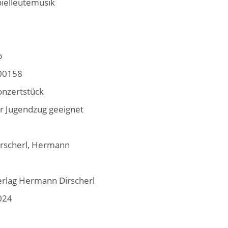
pielleutemusik
b
00158
onzertstück
ür Jugendzug geeignet
irscherl, Hermann
erlag Hermann Dirscherl
024