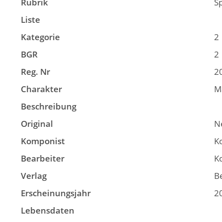
Rubrik
S
Liste
Kategorie
2
BGR
2
Reg. Nr
2
Charakter
M
Beschreibung
Original
N
Komponist
Ko
Bearbeiter
Ko
Verlag
B
Erscheinungsjahr
2
Lebensdaten