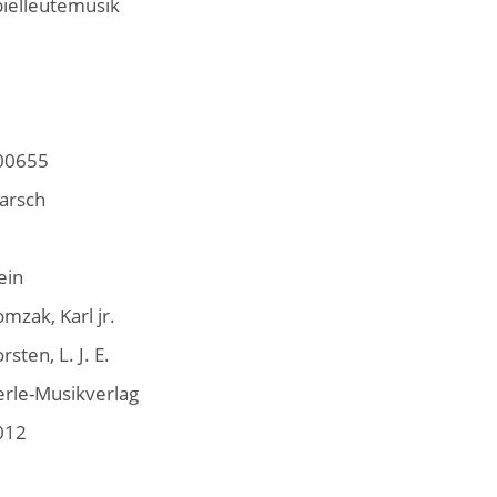
pielleutemusik
00655
arsch
ein
mzak, Karl jr.
rsten, L. J. E.
erle-Musikverlag
012