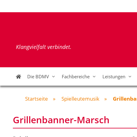
Zum
Inhalt
springen
Klangvielfalt verbindet.
Die BDMV
Fachbereiche
Leistungen
Startseite
»
Spielleutemusik
»
Grillenb
Grillenbanner-Marsch