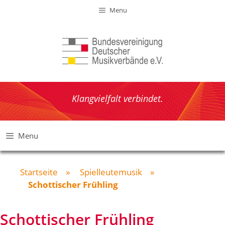
Zum
Menu
Inhalt
springen
Klangvielfalt verbindet.
Menu
Startseite
»
Spielleutemusik
»
Schottischer Frühling
Schottischer Frühling