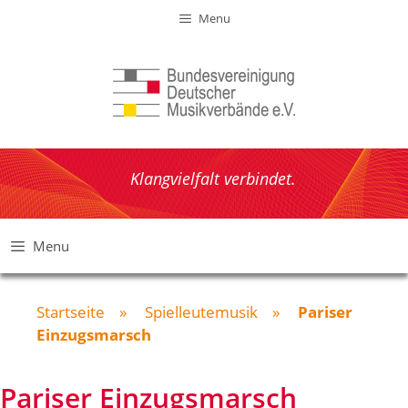
Zum
Menu
Inhalt
springen
Klangvielfalt verbindet.
Menu
Startseite
»
Spielleutemusik
»
Pariser
Einzugsmarsch
Pariser Einzugsmarsch