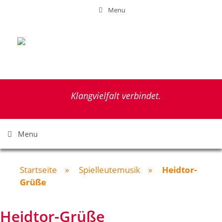
Zum
Menu
Inhalt
springen
Klangvielfalt verbindet.
Menu
Startseite
»
Spielleutemusik
»
Heidtor-
Grüße
Heidtor-Grüße