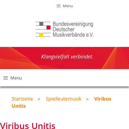
Zum
Menu
Inhalt
springen
Klangvielfalt verbindet.
Menu
Startseite
»
Spielleutemusik
»
Viribus
Unitis
Viribus Unitis