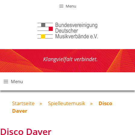
Zum
Menu
Inhalt
springen
Klangvielfalt verbindet.
Menu
Startseite
»
Spielleutemusik
»
Disco
Daver
Disco Daver