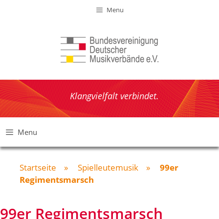
Zum
Menu
Inhalt
springen
Klangvielfalt verbindet.
Menu
Startseite
»
Spielleutemusik
»
99er
Regimentsmarsch
99er Regimentsmarsch