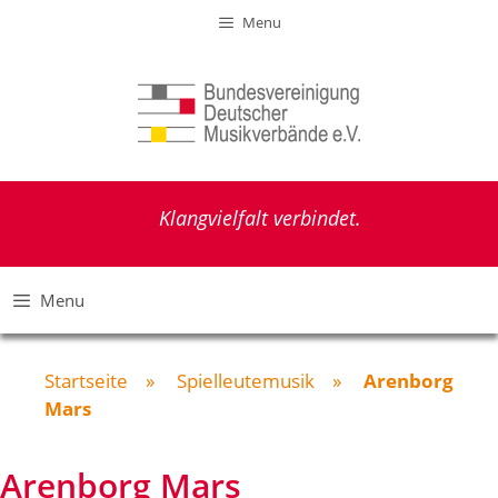
Zum
Menu
Inhalt
springen
Klangvielfalt verbindet.
Menu
Startseite
»
Spielleutemusik
»
Arenborg
Mars
Arenborg Mars