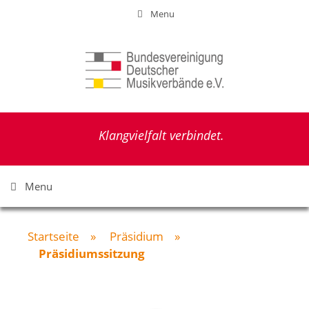
Zum
Menu
Inhalt
springen
Klangvielfalt verbindet.
Menu
Startseite
»
Präsidium
»
Präsidiumssitzung