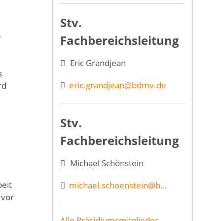
Stv.
e
Fachbereichsleitung
Eric Grandjean
s
eric.grandjean@bdmv.de
rd
Stv.
Fachbereichsleitung
Michael Schönstein
eit
michael.schoenstein@bdmv.de
 vor
Alle Präsidiumsmitglieder