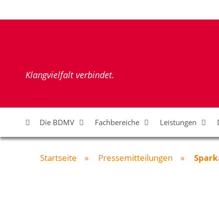
Zum
Inhalt
springen
Klangvielfalt verbindet.
Die BDMV
Fachbereiche
Leistungen
Startseite
»
Pressemitteilungen
»
Spark