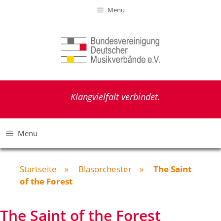
Zum
Menu
Inhalt
springen
Klangvielfalt verbindet.
Menu
Startseite
»
Blasorchester
»
The Saint
of the Forest
The Saint of the Forest