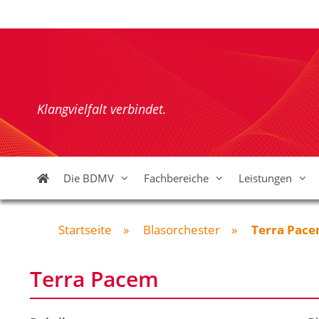
Zum
Inhalt
springen
Klangvielfalt verbindet.
Die BDMV
Fachbereiche
Leistungen
Startseite
»
Blasorchester
»
Terra Pac
Terra Pacem