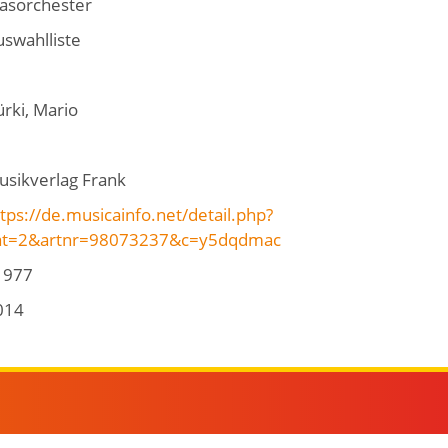
lasorchester
uswahlliste
rki, Mario
usikverlag Frank
tps://de.musicainfo.net/detail.php?
at=2&artnr=98073237&c=y5dqdmac
1977
014