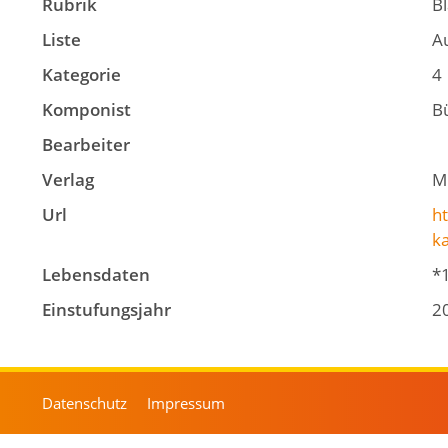
Rubrik
B
Liste
A
Kategorie
4
Komponist
Bü
Bearbeiter
Verlag
M
Url
ht
k
Lebensdaten
*
Einstufungsjahr
2
Datenschutz
Impressum