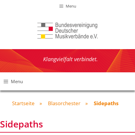
Zum
Menu
Inhalt
springen
Klangvielfalt verbindet.
Menu
Startseite
»
Blasorchester
»
Sidepaths
Sidepaths