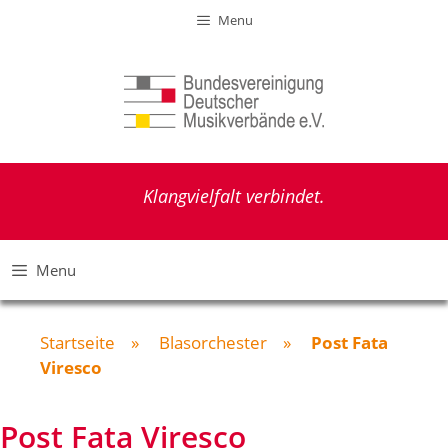
Zum
Menu
Inhalt
springen
Klangvielfalt verbindet.
Menu
Startseite
»
Blasorchester
»
Post Fata
Viresco
Post Fata Viresco