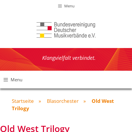
Zum
Menu
Inhalt
springen
Klangvielfalt verbindet.
Menu
Startseite
»
Blasorchester
»
Old West
Trilogy
Old West Trilogy