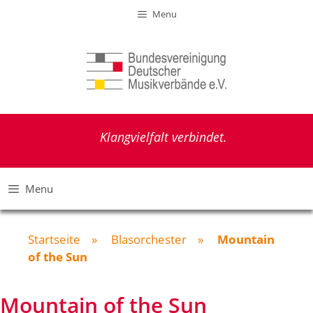
Zum
Menu
Inhalt
springen
Klangvielfalt verbindet.
Menu
Startseite
»
Blasorchester
»
Mountain
of the Sun
Mountain of the Sun