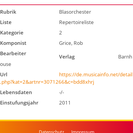
Rubrik
Blasorchester
Liste
Repertoireliste
Kategorie
2
Komponist
Grice, Rob
Bearbeiter
Verlag
Barnh
ouse
Url
https://de.musicainfo.net/detail
.php?kat=2&artnr=3071266&c=bdd8xhrj
Lebensdaten
-/-
Einstufungsjahr
2011
Datenschutz
Impressum