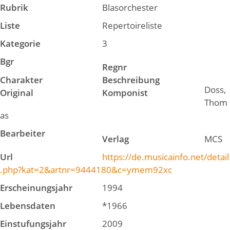
Rubrik
Blasorchester
Liste
Repertoireliste
Kategorie
3
Bgr
Regnr
Charakter
Beschreibung
Doss,
Original
Komponist
Thom
as
Bearbeiter
Verlag
MCS
Url
https://de.musicainfo.net/detail
.php?kat=2&artnr=9444180&c=ymem92xc
Erscheinungsjahr
1994
Lebensdaten
*1966
Einstufungsjahr
2009