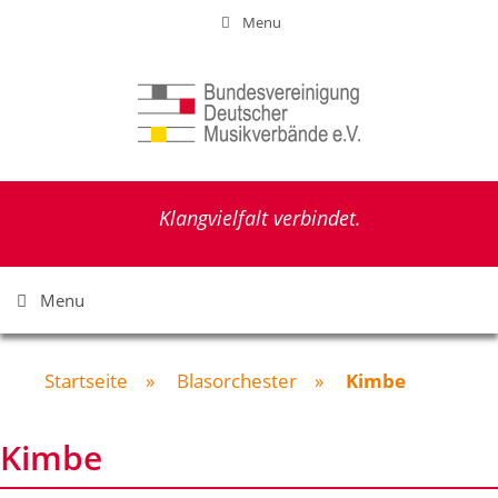
Zum
Menu
Inhalt
springen
Klangvielfalt verbindet.
Menu
Startseite
»
Blasorchester
»
Kimbe
Kimbe