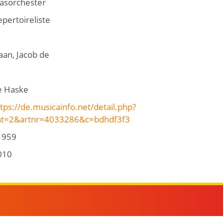
lasorchester
pertoireliste
aan, Jacob de
e Haske
tps://de.musicainfo.net/detail.php?
at=2&artnr=4033286&c=bdhdf3f3
1959
010