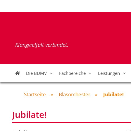
Zum
Inhalt
springen
Klangvielfalt verbindet.
Die BDMV
Fachbereiche
Leistungen
Startseite
»
Blasorchester
»
Jubilate!
Jubilate!